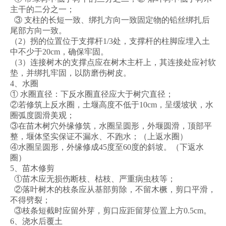
主干的二分之一；
③ 支柱的长短一致、绑扎方向一致固定物的铅丝绑扎后
尾部方向一致。
（2）拐的位置位于支撑杆1/3处，支撑杆的柱脚应埋入土
中不少于20cm，确保牢固。
（3）连接树木的支撑点应在树木主杆上，其连接处应衬软
垫，并绑扎牢固，以防磨伤树皮。
4、水圈
① 水圈直径：下反水圈直径应大于树穴直径；
②若修筑上反水圈，土堰高度不低于10cm，呈缓坡状，水
圈弧度圆滑美观；
③在苗木树穴外缘修筑，水圈呈圆形，外堰圆滑，顶部平
整，堰体坚实保证不漏水、不跑水；（上返水圈）
④水圈呈圆形，外缘修成45度至60度的斜坡。（下返水
圈）
5、苗木修剪
①苗木应无损伤断枝、枯枝、严重病虫枝等；
②落叶树木的枝条应从基部剪除，不留木橛，剪口平滑，
不得劈裂；
③枝条短截时应留外芽，剪口应距留芽位置上方0.5cm。
6、浇水后覆土