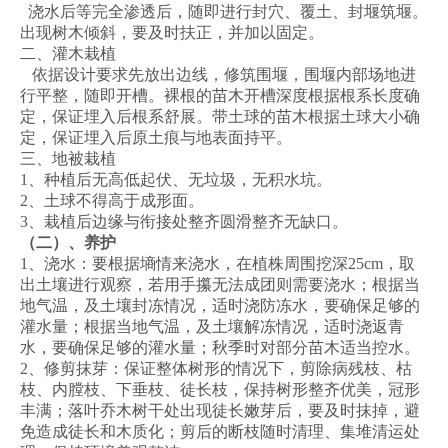
浇水后等完全渗透后，随即进行封穴、覆土、封堰筑堰。
出现树木倾斜，要及时扶正，并加以固定。
二、灌木栽植
依据设计要求先放出边线，修筑围堰，围堰内部场地进
行平整，随即开槽。裸根的苗木开槽深度根据根系长度确
定，保证埋入后根系舒展。带土球的苗木根据土球大小确
定，保证埋入后原土痕与地表面持平。
三、地被栽植
1、种植后无高低起伏、无垃圾，无积水坑。
2、土球不得高于成形面。
3、栽植后边缘与衔接处整齐圆滑整齐无缺口。
（
二
）、养护
1、浇水：要根据墒情来浇水，在植株周围挖深25cm，取
出土壤进行观察，若用手攥无法成团则需要浇水；根据当
地气温，及土壤封冻情况，适时浇防冻水，要确保足够的
灌水量；根据当地气温，及土壤解冻情况，适时浇返青
水，要确保足够的灌水量；秋季时对部分苗木适当控水。
2、修剪抹芽：保证整体树形的情况下，剪除病残枝、枯
枝、内膛枝、下垂枝、徒长枝，保持树形整齐优美，冠形
丰满；落叶乔木树干处出现徒长嫩芽后，要及时抹掉，避
免造成徒长和木质化；剪后的断枝随时清理、集堆清运处