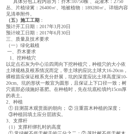
具体分包工程内容为：乔木:10750株 、花灌木：2750
丛、片植绿篱：26400㎡、地被植物：189280㎡。详细内容
见清单附件。
（五）施工工期
：
预计开工日期：2017年3月20日
预计竣工日期：2017年6月30日
三、质量及技术要求
（一）绿化栽植
一、乔木要求
1、挖种植穴
以定点石灰为中心沿四周向下挖种植穴，种植穴的大小依
土球规格及根系情况而定，带土球的应比土球大16-20cm，
裸根苗应保证根系充分舒展，坑的深度应比土球高度深10-
20cm。坑的形状一般宜为圆形，且保证上下口径一致；树
穴底部必须施好基肥。在种植时，先在坑底松填约15cm厚
的表土。
2、种植
① 目测苗木观赏面的朝向； ② 注重苗木种植的深度；
③种植回填土应分层踏实。
3、支撑杆
（1）支撑杆绑扎时的高度
① 常绿树不低于树干的三分之二；② 落叶树不低于树木