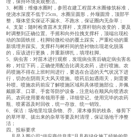
理，保持环境美观整洁。
3、树圈：维修水圈时，参照在建工程苗木水圈修筑标准，
使浇水深度不低于25cm。水圈呈圆形，外堰圆滑，顶部平
整，堰体坚实保证不漏水、不跑水，保证圈内无杂草；
4、支架：随时检查苗木支撑杆，支撑杆朝向改变的，要及
时调整到正确位置。手摇和向外拉拽支撑杆，顶端出现松
动的加固铁丝，柱脚轻微松动的覆土踩实，严重松动的重
新填埋并踩实。支撑杆与树杆间的垫衬物出现老化脱落
的，应该进行更换，并重新绑扎，填埋柱脚。
5、病虫害：对苗木进行观察，发现病虫害后确定病虫害名
称，对症下药，正确使用配合比调兑农药，进行喷施。农
药喷施不得在上班时间进行，要选在合适的天气状况下进
行，切勿在阴雨天大风天喷施。喷药后如遇雨天，则需要
补喷。喷施农药前应了解喷施区域和具体喷施部位，并佩
戴眼罩、口罩、手套等防护设备，注意站在顺风向喷洒农
药。农药使用要有领用手册，详细登记。使用完毕的农药
瓶、喷雾器及时回收，统一存放、统一销毁。
6、保洁：场地里垃圾杂物、乔、灌木修剪的枝条、修剪下
的草坪草、拔出来的杂草等要及时清理，保证场地干净整
洁；
四、投标要求
凡是入围公司“供应商信息库”且具有绿化施工经验的劳