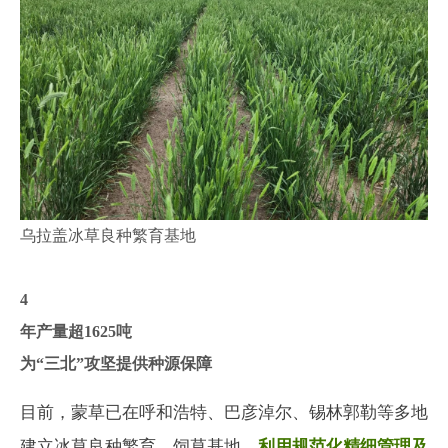
乌拉盖冰草良种繁育基地
4
年产量超1625吨
为“三北”攻坚提供种源保障
目前，蒙草已在呼和浩特、巴彦淖尔、锡林郭勒等多地
建立冰草良种繁育、饲草基地，
利用规范化精细管理及