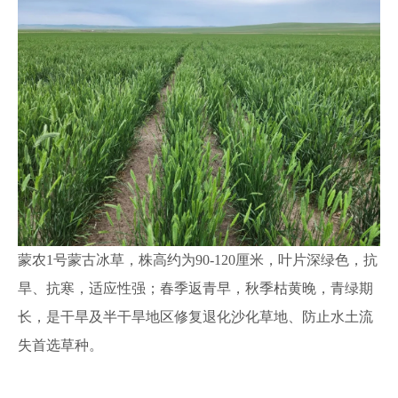
蒙农1号蒙古冰草，株高约为90-120厘米，叶片深绿色，抗
旱、抗寒，适应性强；春季返青早，秋季枯黄晚，青绿期
长，是干旱及半干旱地区修复退化沙化草地、防止水土流
失首选草种。