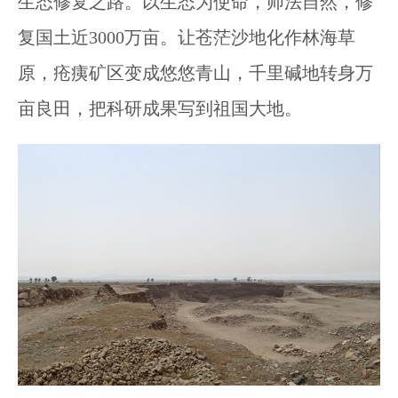
生态修复之路。以生态为使命，师法自然，修
复国土近3000万亩。让苍茫沙地化作林海草
原，疮痍矿区变成悠悠青山，千里碱地转身万
亩良田，把科研成果写到祖国大地。