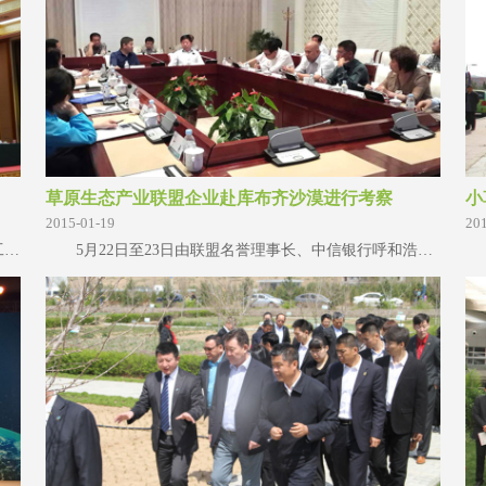
草原生态产业联盟企业赴库布齐沙漠进行考察
小
2015-01-19
20
6月9日，在内蒙古新城宾馆召开的2014年全区质量工作会议上，自治区质监局局长张海顺宣读自治区人民政府决定授予内蒙古和信园蒙草抗旱绿
5月22日至23日由联盟名誉理事长、中信银行呼和浩特分行哈斯行长带队，内蒙古和信园蒙草抗旱绿化股份有限公司副总经理王媛媛、内蒙古本