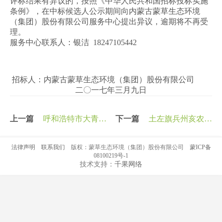
评标结果有异议的，按照《中华人民共和国招标投标实施
条例》，在中标候选人公示期间向内蒙古蒙草生态环境
（集团）股份有限公司服务中心提出异议，逾期将不再受
理。
服务中心联系人：银洁 18247105442
招标人：内蒙古蒙草生态环境（集团）股份有限公司
二〇一七年三月九日
上一篇
呼和浩特市大青山
下一篇
土左旗兵州亥农场
前坡生态治理保护工程 绿
和托县古城农场经营管理项
法律声明
联系我们
版权：蒙草生态环境（集团）股份有限公司
蒙ICP备
化栽植分包商入围及其他事
目中标公告
08100219号-1
技术支持：
千果网络
宜公示