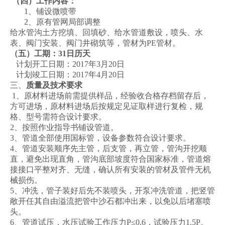
（四）工作内容：
1、铺设微喷带
2、原有管网局部调整
给水管沟土方挖填、回填砂、给水管道敷设，喷头、水
表、阀门安装、阀门井砌筑等，管材为PE管材。
（五）工期：31日历天
计划开工日期：2017年3月20日
计划竣工日期：2017年4月20日
三、
质量及技术要求
1、原材料进场前需提供样品，经验收合格存档留存后，
方可进场，原材料进场后按规定见证取样进行复检，规
格、型号需符合设计要求。
2、按照作业指导书铺设管道。
3、管道全部使用国标管，设备参数符合设计要求。
4、管道安装顺序先主管，后支管，再立管，管沟开挖顺
直，避免出现直角，管沟底部坡度符合国家标准，管道熔
接接口平整对齐、无缝，确认所有安装的管材及管件无机
械损伤。
5、冲洗，管子装好后先不装喷头，开泵冲洗管道，把竖管
敞开任其自由溢流把管中沙石都冲出来，以免以后堵塞喷
头。
6、管道试压，水压试验工作压力P≤0.6，试验压力1.5P。