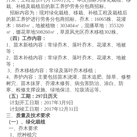
栽、补植及栽植后的新工养护劳务分包商招标。
招标内容为：现对绿化栽植、移栽、补植工程及栽植后
的新工养护进行劳务分包商招标。乔木：16065株、花灌
木：8849㎡，地被植物：303404㎡，混播草地：355320
㎡，缀花草地508260㎡，草原风光区乔木移植302株。
（四）工作内容：
1、苗木新植内容：常绿乔木、落叶乔木、花灌木、地被
等；
2、苗木补植内容：常绿乔木、落叶乔木、花灌木、地被
等；
3、乔木移植内容：常绿及落叶乔木移植；
4、养护内容：主要包括苗木浇灌、苗木追肥、除草、修整
树穴、苗木抹芽、乔灌木修剪、病虫害防治、涂白、防
寒、检修支撑设施、绿地保洁、垃圾清运等。
（五）工期：297日历天
计划开工日期：2017年3月9日
计划竣工日期：2017年12月31日
三、
质量及技术要求
（一）、绿化栽植
一、乔木要求
1、挖种植穴