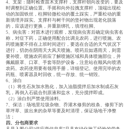
4、支架：随时检查苗木支撑杆，支撑杆朝向改变的，要及
时调整到正确位置。手摇和向外拉拽支撑杆，顶端出现松
动的加固铁丝，柱脚轻微松动的覆土踩实，严重松动的重
新填埋并踩实。支撑杆与树干间的垫衬物出现老化脱落
的，应该进行更换，并重新绑扎，填埋柱脚。
5、病虫害：对苗木进行观察，发现病虫害后确定病虫害名
称，对症下药，正确使用配合比调兑农药，进行喷施。农
药喷施要不得在上班时间进行，要选在合适的天气状况下
进行，切勿在阴雨天大风天喷施。喷药后如遇雨天，则需
要补喷。喷施农药前应了解喷施区域和具体喷施部位，并
佩戴眼罩、口罩、手套等防护设备，注意站在顺风向喷洒
农药。农药使用要有领用手册，详细登记。使用完毕的农
药瓶、喷雾器及时回收，统一存放、统一销毁。
6、涂白
（1）将生石灰加水熟化，加入油脂搅拌后加水制成石灰
乳，再倒入石硫合剂原液和盐水，充分搅拌即成。
（2）涂白剂严禁使用涂料。
7、保洁：场地里垃圾杂物、乔灌木修剪的枝条、修剪下的
草坪草、拔出来的杂草等要及时清理，保证场地干净整
洁；
四、分包商要求
凡是入围公司“供应商信息库”且具有绿化施工经验的劳务