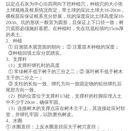
以定点石灰为中心沿四周向下挖种植穴，种植穴的大小依
土球规格及根系情况而定，带土球的应比土球大16-20cm，
裸根苗应保证根系充分舒展，坑的深度应比土球高度深10-
20cm。坑的形状一般宜为圆形，且保证上下口径一致；树
穴底部必须施好基肥。在种植时，先在坑底松填约15cm厚
的表土。
2、种植
① 目测苗木观赏面的朝向； ② 注重苗木种植的深度；
③种植回填土应分层踏实。
3、支撑杆
（1）支撑杆绑扎时的高度
① 常绿树不低于树干的三分之二；② 落叶树不低于树木
主干的二分之一；
③ 支柱的长短一致、绑扎方向一致固定物的铅丝绑扎后
尾部方向一致。
（2）拐的位置位于支撑杆1/3处，支撑杆的柱脚应埋入土
中不少于20cm，确保牢固。
（3）连接树木的支撑点应在树木主干上，其连接处应衬软
垫，并绑扎牢固，以防磨伤树皮。
4、水圈
① 水圈直径：上反水圈直径应大于树穴直径；