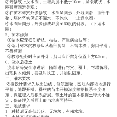
②若修筑上反水圈，土堰高度不低于10cm，呈缓坡状，水
圈弧度圆滑美观；
③在苗木树穴外缘修筑，水圈呈圆形，外堰圆滑，顶部平
整，堰体坚实保证不漏水、不跑水；（上返水圈）
④水圈呈圆形，外缘修成45度至60度的斜坡。（下返水
圈）
5、苗木修剪
①苗木应无损伤断枝、枯枝、严重病虫枝等；
②落叶树木的枝条应从基部剪除，不留木橛，剪口平滑，
不得劈裂；
③枝条短截时应留外芽，剪口应距留芽位置上方0.5cm。
6、浇水后覆土
浇水后等完全渗透后，随即进行封穴、覆土、封堰筑堰。
出现树木倾斜，要及时扶正，并加以固定。
二、灌木要求
依据设计要求先放出边线，修筑围堰，围堰内部场地进行
平整，随即开槽。裸根的苗木开槽深度根据根系长度确
定，保证埋入后根系舒展。带土球的苗木根据土球大小确
定，保证埋入后原土痕与地表面持平。
三、地被要求
1、种植后无高低起伏、无垃圾，有积水坑。
2、土球不得高于成形面。