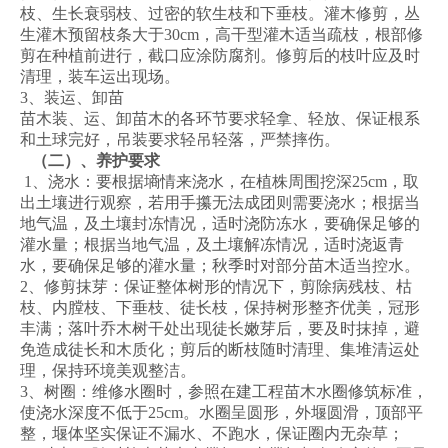
枝、生长衰弱枝、过密的软生枝和下垂枝。灌木修剪，丛
生灌木预留枝条大于30cm，高干型灌木适当疏枝，根部修
剪在种植前进行，截口应涂防腐剂。修剪后的枝叶应及时
清理，装车运出现场。
3、装运、卸苗
苗木装、运、卸苗木的各环节要求轻拿、轻放、保证根系
和土球完好，吊装要求轻吊轻落，严禁摔伤。
（二）、养护要求
1、浇水：要根据墒情来浇水，在植株周围挖深25cm，取
出土壤进行观察，若用手攥无法成团则需要浇水；根据当
地气温，及土壤封冻情况，适时浇防冻水，要确保足够的
灌水量；根据当地气温，及土壤解冻情况，适时浇返青
水，要确保足够的灌水量；秋季时对部分苗木适当控水。
2、修剪抹芽：保证整体树形的情况下，剪除病残枝、枯
枝、内膛枝、下垂枝、徒长枝，保持树形整齐优美，冠形
丰满；落叶乔木树干处出现徒长嫩芽后，要及时抹掉，避
免造成徒长和木质化；剪后的断枝随时清理、集堆清运处
理，保持环境美观整洁。
3、树圈：维修水圈时，参照在建工程苗木水圈修筑标准，
使浇水深度不低于25cm。水圈呈圆形，外堰圆滑，顶部平
整，堰体坚实保证不漏水、不跑水，保证圈内无杂草；