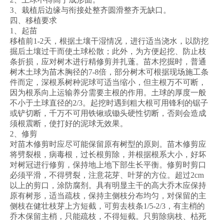
3、栽植后边缘与衔接处整齐圆滑整齐无缺口。
四、移植要求
1、起苗
移植前1-2天，根据土壤干湿情况，进行适当浇水，以防挖
掘后土壤过干而使土球松散；此外，为方便起挖、防止枝
条折损，应对树木进行精修剪并扎蓬。苗木挖掘时，普通
树木土球为苗木胸径的7-8倍，部分树木可根据现场施工条
件而定，深根系树种泥球可适当缩小，但主根万不可断，
因为根系向上运输养分需要主根的作用。土球的厚度一般
不小于土球直径的2/3。起挖时遇到粗大根可用锋利的锯子
或铲切断，千万不可用铁锹或锄头硬性切断，否则会造成
须根震断，使打好的泥球无效果。
2、修剪
对苗木修剪时应尽可能保留原有树型的原则。苗木修剪应
将劈裂根，病毒根，过长根剪除，并根据根系大小，好坏
对树冠进行修剪，保持地上地下部生长平衡。修剪时剪口
必须平滑，不得劈裂，注意花芽、叶芽的方位。超过2cm
以上的剪口，涂防腐剂。具有明显主干的高大乔木应保持
原有树形，适当疏枝，保持主侧枝分布均匀，对保留的主
侧枝在健壮枝芽上方短截，可剪去枝条1/5-2/3，有主梢的
乔木保留主梢，只能疏枝，不得短截。只剪除病枝、枯死