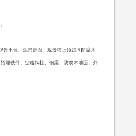
钢筋及钢柱下预埋铁件。
观景平台、观景走廊、观景塔上顶20厚防腐木
、预埋铁件、空腹钢柱、钢梁、防腐木地面、外