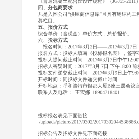
《普通混凝土配合比设计规程》（JGJ55-2011
四、分包商要求
凡是入围公司“供应商信息库”且具有钢结构工程专业
募栏目。
五、报价方式
综合单价（含税金）单价方式，总价报价。
六、
投标方式
报名时间：2017年3月2日——2017年3月7日下
报名方式：投标人填写《投标报名表》，签字确认并于
投标人提问截止时间：2017年3月7日中午12:0
招标人答疑时间：2017年3月 7日 下午18:00 
投标文件递交截止时间：2017年3月9日上午9:0
开标时间：同投标文件递交截止时间
开标地点：呼和浩特市银都大厦B座三层会议
联系人及电话： 王宏娜 18904718401
投标报名表见下面链接
/uploads/picture/2017/0302/20170302044538686.
招标公告及招标文件见下面链接