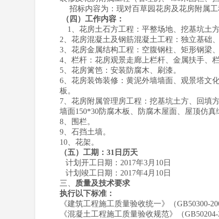
招标内容为：现对百草园花房及花房附属工
（四）工作内容：
1、花房土石方工程：平整场地
2、花房混凝土及钢筋混凝土工程：
3、花房金属结构工程：空腹钢柱、矩形钢梁
4、栏杆：花房观景走廊上栏杆、金属扶手、
5、花房篱笆：安装防腐木、刷漆。
6、花房装饰装修：黄泥外墙墙面、观景塔文化
板。
7、花房附属管理房工程：挖基坑土方、回填
墙面150*30防腐木板、防腐木屋面、屋顶仿
8、围栏。
9、石挡土墙。
10、花架。
（五）工期：31日历天
计划开工日期：2017年3月10日
计划竣工日期：2017年4月10日
三、
质量及技术要求
执行以下标准：
《建筑工程施工质量验收统一》（GB50300-20
《混凝土工程施工质量验收规范》（GB50204-2