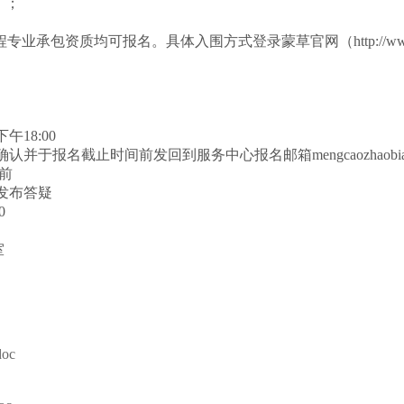
）；
承包资质均可报名。具体入围方式登录蒙草官网（http://www.m
午18:00
报名截止时间前发回到服务中心报名邮箱mengcaozhaobiao@
0前
前发布答疑
0
室
doc