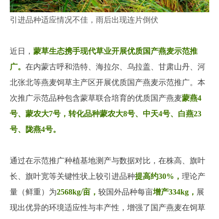
引进品种适应情况不佳，雨后出现连片倒伏
近日，
蒙草生态携手现代草业开展优质国产燕麦示范推
广。
在内蒙古呼和浩特、海拉尔、乌拉盖、甘肃山丹、河
北张北等燕麦饲草主产区开展优质国产燕麦示范推广。本
次推广示范品种包含蒙草联合培育的
优质国产燕麦
蒙燕4
号、蒙农大7号，转化品种蒙农大8号、中天4号、白燕23
号、陇燕4号。
通过在示范推广种植基地测产与数据对比，在株高、旗叶
长、旗叶宽等关键性状上较引进品种
提高约30%，
理论产
量（鲜重）为
2568kg/亩，
较国外品种每亩
增产334kg，
展
现出优异的环境适应性与丰产性，增强了国产燕麦在饲草