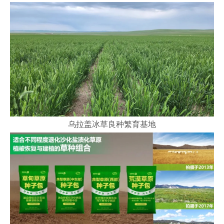
乌拉盖冰草良种繁育基地