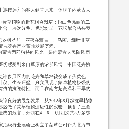
中迎接远方的客人到草原来，体现了内蒙古人
种蒙草植物的野花组合栽培：粉白色亮丽的二
组合，层次分明、色彩纷呈。花坛配合马头琴
忍冬树丛前；座落在蒙古韭、马蔺、细叶韭草
蒙古花卉产业蓬勃发展历程。
内蒙古西部独特的风光，是内蒙古人民防风固
深切感受到来自草原的浓郁风情，中国花卉协
使许多展区内的花卉和草坪被变成了焦黄色，
叶茂、生长旺盛，真实展现了蒙草植物极强的
贫瘠的抗逆特性，而且在南方超高温和干旱的
良好的展览效果，从2012年8月起抗旱植物
郊区做了蒙草植物适应性的实验，预备了三套
成的危害，分别在4、6、9月四次共8万多株
家顶级行业展会上树立了蒙草公司作为北方节