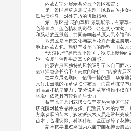
内蒙古室外展示共分五个景区布置：
第一景区是草原迎宾主题。以蒙古族少女手
民热情好客、对外开放的进取精神。
第二景区是“花的草原”景观展示，有蒙草一
色补血草、蓝色桔梗的彩带；金色的小黄菊、
和飘动的五线谱，共同奏响着草原人民幸福和
四景区是草原文化与蒙草花卉产业发展展示区
地上的蒙古包、勒勒车及羊马的雕塑，用蒙元
“大漠风情”是第五个景区，沙坡上栽种的胡
沙、恢复与治理生态真实的写照。
内蒙古展区独特的风貌吸引了来自四面八方
会江泽慧会长给予了高度的评价：“内蒙古展区
在本次展会期间，值得一提的是：华东地区七
只好用当地的花草做临时布置。而蒙草抗旱布
耐高温和抗旱能力，充分说明蒙草植物不仅在
环境中依然具有较强的生命力。
鉴于此届常州花博会位于亚热带地区气候、土
研究院对植物品种选择、配置及苗木的培育、
方案参展的苗木，多次派技术人员赴常州完成
苗木，合理安排、科学种植，全面保障了花博
蒙草抗旱通过承担第八届中国花博会展区设