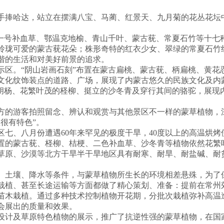
捧哈达，站立在摆满八宝、马蔺、红景天、九月菊的花丛花坛
号补血草、鄂温克地榆、青山千叶、蒙古莸、常夏石竹等十七
玲珑可爱的蒙古莸花朵；株形奇特的红衣少女、翠绿的常夏石竹
谐的生活和对美好前景的追求。
。“阴山岩画石刻”布置在蒙古扁桃、蒙古莸、柄扁桃、黄花
文化纹饰装点的道路、广场，展现了内蒙古悠久的民族文化及内
杨、花繁叶茂的柽柳、挺立的沙冬青及穿行其间的骆驼，展现
的游客拍照留念、辨认和观赏与其他景区不一样的蒙草植物，
很有特色”。
、八月份遭遇60年来罕见的极度干旱，40度以上的高温烘烤
置的蒙古莸、柽柳、桔梗、二色补血草、沙冬青等植物依然花繁
草原、沙漠等北方干旱半干旱地区具有耐寒、耐旱、耐盐碱、耐
壤、降水等条件，与蒙草植物所生长的环境相差悬殊，为了保障
栽植、甚至长途运输等方面都做了精心策划、准备：提前在常州
苗木栽植。通过多种技术控制植物开花期，分批次栽植弥补高温造
会展出的质量和效果。
计及草原特色植物的展示，推广了抗逆性强的蒙草植物，在国