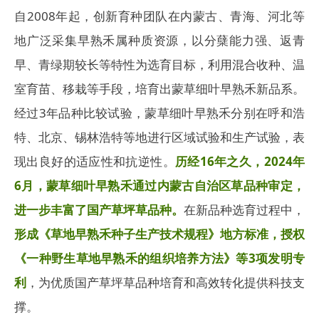
自2008年起，创新育种团队在内蒙古、青海、河北等
地广泛采集早熟禾属种质资源，以分蘖能力强、返青
早、青绿期较长等特性为选育目标，利用混合收种、温
室育苗、移栽等手段，培育出蒙草细叶早熟禾新品系。
经过3年品种比较试验，蒙草细叶早熟禾分别在呼和浩
特、北京、锡林浩特等地进行区域试验和生产试验，表
现出良好的适应性和抗逆性。
历经16年之久，2024年
6月，蒙草细叶早熟禾通过内蒙古自治区草品种审定，
进一步丰富了国产草坪草品种。
在新品种选育过程中，
形成《草地早熟禾种子生产技术规程》地方标准，授权
《一种野生草地早熟禾的组织培养方法》等3项发明专
利
，为优质国产草坪草品种培育和高效转化提供科技支
撑。