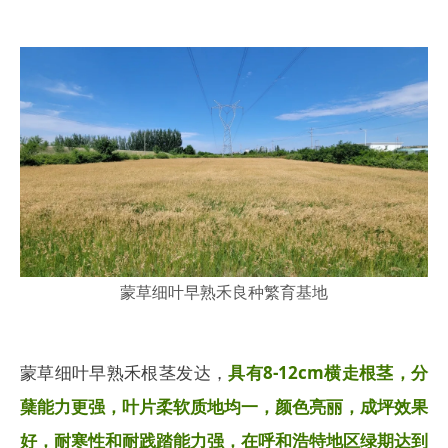
蒙草细叶早熟禾良种繁育基地
蒙草细叶早熟禾根茎发达，
具有8-12cm横走根茎，分
蘖能力更强，叶片柔软质地均一，颜色亮丽，成坪效果
好，耐寒性和耐践踏能力强，在呼和浩特地区绿期达到