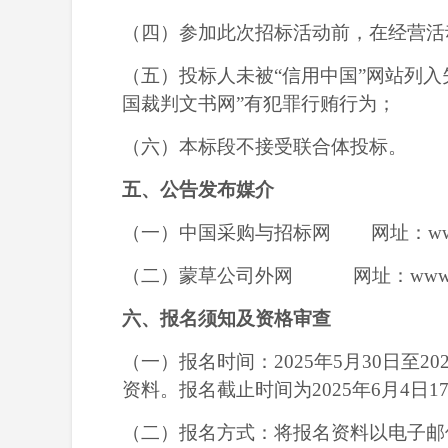
（
四
）参加此次招标活动前，在经营活
（
五
）投标人未被
“信用中国”网站列
国裁判文书网”有犯罪行贿行为；
（
六
）本标段不接受联合体投标。
五、公告发布媒介
（一）中国采购与招标网
网址：
ww
（二）蒙草公司外网
网址：
www
六、报名须知及资格审查
（一）报名时间：
20
25年5月
30
日至
20
资料。报名截止时间为
20
25年
6
月
4
日
1
（二）报名方式：将报名资料以电子邮