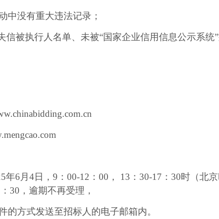
动中没有重大违法记录；
入失信被执行人名单、未被“国家企业信用信息公示系统
w.chinabidding.com.cn
.mengcao.com
25年
6
月
4
日，
9：0
0-12
：
00
，
1
3：
30-1
7：3
0
时（北京
7：3
0
，逾期不再受理，
件的方式发送至招标人的电子邮箱内。