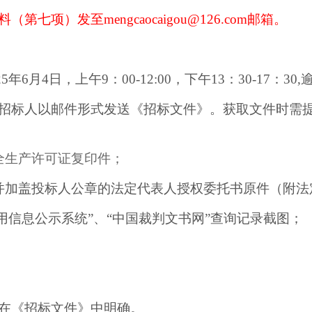
料（第七项）发至
mengcaocaigou@126.com
邮箱。
25年
6
月
4
日，上午
9：00-12:00，下午13：30-17：3
招标人以邮件形式发送《招标文件》。获取文件时需
全生产许可证复印件；
并加盖投标人公章的法定代表人授权委托书原件（附法
信用信息公示系统”、“中国裁判文书网”查询记录截图；
。
在《招标文件》中明确。